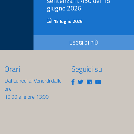
sentenza n. 450 del 18
giugno 2026
15 luglio 2026
15
luglio
2026
LEGGI DI PIÙ
Orari
Seguici su
Dal Lunedì al Venerdì dalle
Facebook
Twitter
Linkedin
Youtube
ore
10:00 alle ore 13:00
sti.it