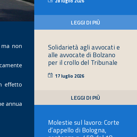
28 luglio 2026
28
luglio
2026
LEGGI DI PIÙ
, ma non 
Solidarietà agli avvocati e
alle avvocate di Bolzano
per il crollo del Tribunale
icamente 
17 luglio 2026
17
luglio
 effetto 
2026
LEGGI DI PIÙ
ne annua 
Molestie sul lavoro: Corte
d’appello di Bologna,