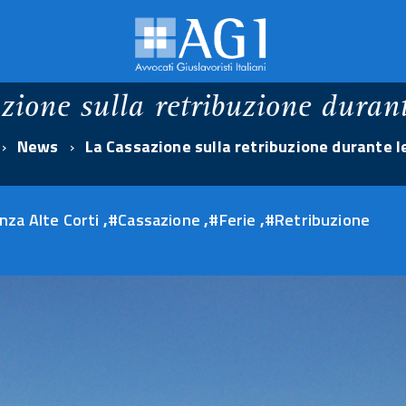
zione sulla retribuzione durante
News
La Cassazione sulla retribuzione durante le
nza Alte Corti
,
#Cassazione
,
#Ferie
,
#Retribuzione
18
giugno
2026