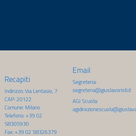
Email
Recapiti
Segreteria:
segreteria@giuslavoristi.it
Indirizzo: Via Lentasio, 7
CAP: 20122
AGI Scuola:
Comune: Milano
agidirezionescuola@giuslavori
Telefono: +39 02
58305930
Fax: +39 02 58326379