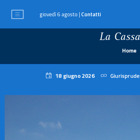
giovedì 6 agosto |
Contatti
La Cassa
Home
18 giugno 2026
Giurisprude