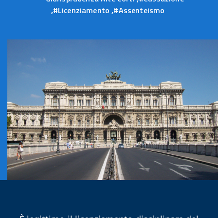
3
,
#Licenziamento
,
#Assenteismo
marzo
2026