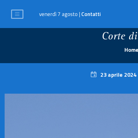
venerdì 7 agosto |
Contatti
Corte d
Hom
23 aprile 2024