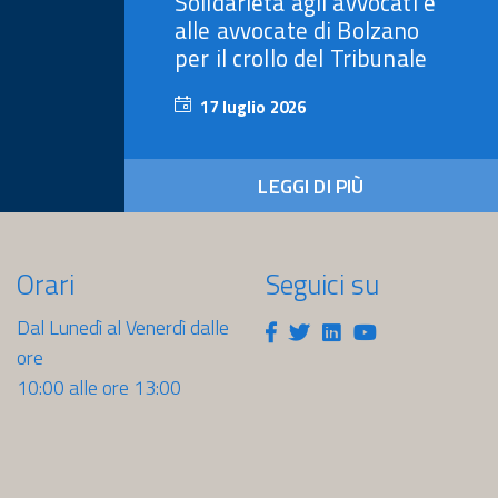
Solidarietà agli avvocati e
alle avvocate di Bolzano
per il crollo del Tribunale
17 luglio 2026
17
luglio
2026
LEGGI DI PIÙ
Orari
Seguici su
Dal Lunedì al Venerdì dalle
Facebook
Twitter
Linkedin
Youtube
ore
10:00 alle ore 13:00
sti.it