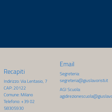
Email
Recapiti
Segreteria:
segreteria@giuslavoristi.it
Indirizzo: Via Lentasio, 7
CAP: 20122
AGI Scuola:
Comune: Milano
agidirezionescuola@giuslavori
Telefono: +39 02
58305930