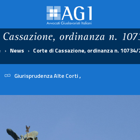
i Cassazione, ordinanza n. 10
e
News
Corte di Cassazione, ordinanza n. 10734
Giurisprudenza Alte Corti
,
23
aprile
2024