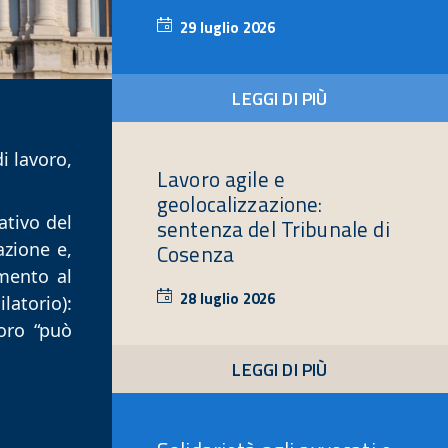
29 luglio 2026
29
luglio
2026
LEGGI DI PIÙ
i lavoro,
Lavoro agile e
geolocalizzazione:
ativo del
sentenza del Tribunale di
azione e,
Cosenza
mento al
28 luglio 2026
28
latorio):
luglio
oro “può
2026
LEGGI DI PIÙ