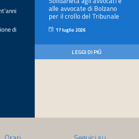
Solidarietà agli avvocati e
alle avvocate di Bolzano
nt’anni
per il crollo del Tribunale
ione di
17 luglio 2026
17
luglio
2026
LEGGI DI PIÙ
Orari
Seguici su