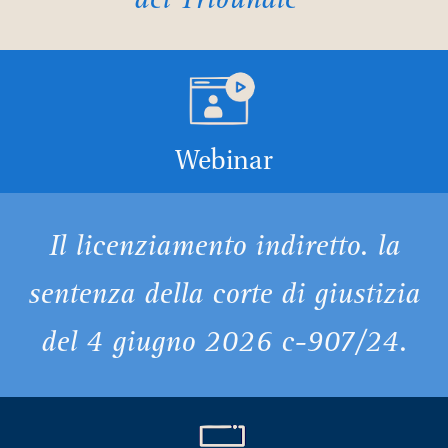
del Tribunale
associ
AG
Webinar
Il licenziamento indiretto. la
sentenza della corte di giustizia
del 4 giugno 2026 c-907/24.