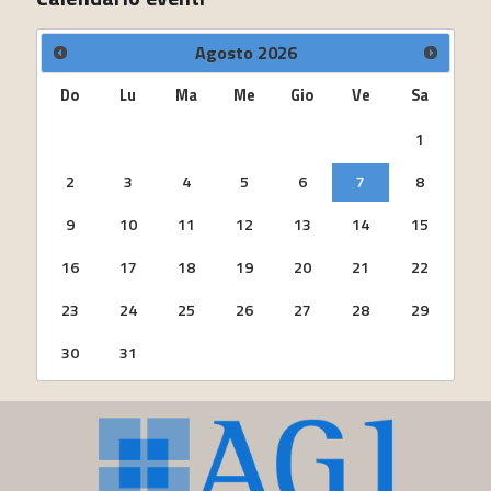
Agosto
2026
Do
Lu
Ma
Me
Gio
Ve
Sa
1
2
3
4
5
6
7
8
9
10
11
12
13
14
15
16
17
18
19
20
21
22
23
24
25
26
27
28
29
30
31
torna
all'inizio
del