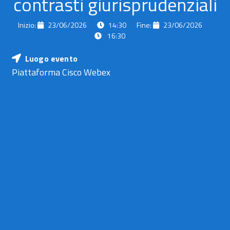
contrasti giurisprudenziali
Inizio:
23/06/2026
14:30
Fine:
23/06/2026
16:30
Luogo evento
5
5
Piattaforma Cisco Webex
febbraio
febbraio
2018
2018