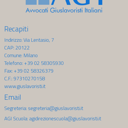
contenuto
Recapiti
Indirizzo: Via Lentasio, 7
CAP: 20122
Comune: Milano
Telefono: +39 02 58305930
Fax: +39 02 58326379
C.F.: 97310270158
www.giuslavoristi.it
Email
Segreteria:
segreteria@giuslavoristi.it
AGI Scuola:
agidirezionescuola@giuslavoristi.it