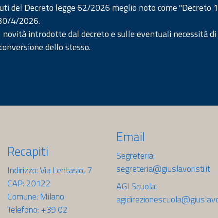
tenuti del Decreto legge 62/2026 meglio noto come "Decreto 
 30/4/2026.
 novità introdotte dal decreto e sulle eventuali necessità di
conversione dello stesso.
Email
Recapiti
Segreteria:
segreteria@giuslavoristi.it
Indirizzo: Via Lentasio, 7
CAP: 20122
AGI Scuola:
Comune: Milano
agidirezionescuola@giuslavori
Telefono: +39 02