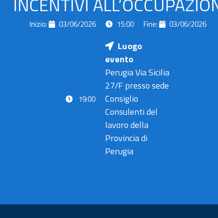
INCENTIVI ALL’OCCUPAZIO
Inizio:
03/06/2026
15:00
Fine:
03/06/2026
Luogo
evento
Perugia Via Sicilia
27/F presso sede
Consiglio
19:00
5
5
Consulenti del
febbraio
febbraio
lavoro della
2018
2018
Provincia di
Perugia