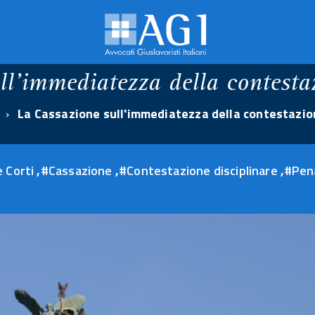
ll'immediatezza della contestaz
La Cassazione sull'immediatezza della contestazion
 Corti
,
#Cassazione
,
#Contestazione disciplinare
,
#Pen
30
giugno
2026