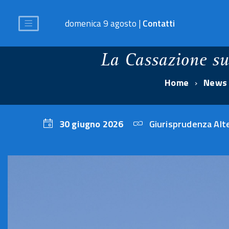
domenica 9 agosto |
Contatti
La Cassazione su
Home
News
30 giugno 2026
Giurisprudenza Alte