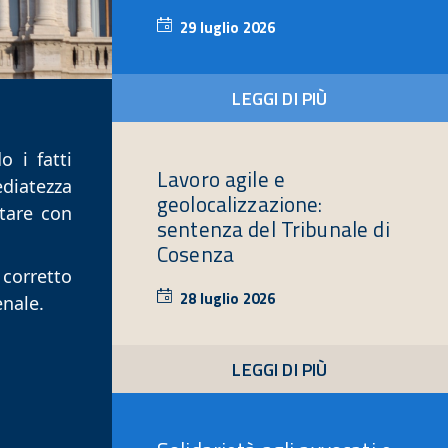
29 luglio 2026
29
luglio
2026
LEGGI DI PIÙ
 i fatti 
Lavoro agile e
diatezza 
geolocalizzazione:
tare con 
sentenza del Tribunale di
Cosenza
corretto 
28 luglio 2026
28
enale.
luglio
2026
LEGGI DI PIÙ