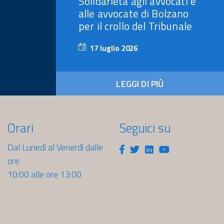
Solidarietà agli avvocati e
alle avvocate di Bolzano
per il crollo del Tribunale
17 luglio 2026
17
luglio
2026
LEGGI DI PIÙ
Orari
Seguici su
Dal Lunedì al Venerdì dalle
Facebook
Twitter
Linkedin
Youtube
ore
10:00 alle ore 13:00
sti.it