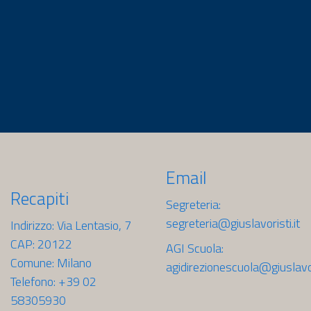
Email
Recapiti
Segreteria:
segreteria@giuslavoristi.it
Indirizzo: Via Lentasio, 7
CAP: 20122
AGI Scuola:
Comune: Milano
agidirezionescuola@giuslavori
Telefono: +39 02
58305930